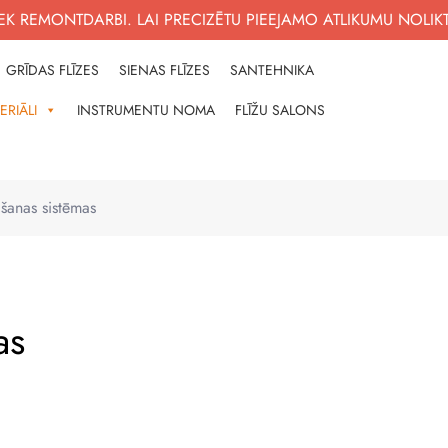
K REMONTDARBI. LAI PRECIZĒTU PIEEJAMO ATLIKUMU NOLIK
GRĪDAS FLĪZES
SIENAS FLĪZES
SANTEHNIKA
ERIĀLI
INSTRUMENTU NOMA
FLĪŽU SALONS
NĀM
?
āšanas sistēmas
as