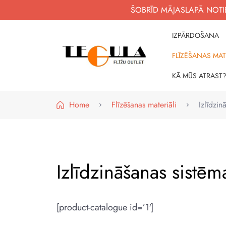
ŠOBRĪD MĀJASLAPĀ NOTIE
IZPĀRDOŠANA
FLĪZĒŠANAS MAT
WWW.FLIZUOUTLET.LV
KVALITATĪVAS FLĪZES PAR PIEEJAMĀM CE
KĀ MŪS ATRAST
Home
Flīzēšanas materiāli
Izlīdzin
Izlīdzināšanas sistēm
[product-catalogue id=’1′]