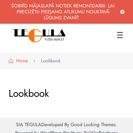
ŠOBRĪD MĀJASLAPĀ NOTIEK REMONTDARBI. LAI
PRECIZĒTU PIEEJAMO ATLIKUMU NOLIKTAVĀ
LŪGUMS ZVANĪT.
WWW.FLIZUOUTLET.LV
KVALITATĪVAS FLĪZES PAR PIEEJAMĀM CENĀM
Home
Lookbook
Lookbook
SIA TEGULA
Developed By
Good Looking Themes.
Powered by
WordPress
.
Privātuma Politika
Privātuma