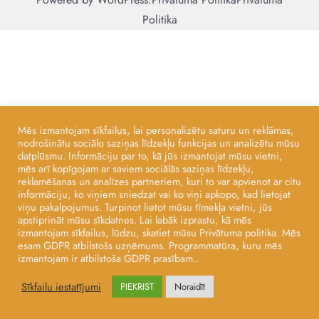
Politika
Mēs izmantojam sīkfailus, lai personalizētu saturu un reklāmas,
nodrošinātu sociālo saziņas līdzekļu funkcijas un analizētu mūsu
datplūsmu. Informāciju par to, kā jūs izmantojat mūsu vietni,
mēs arī kopīgojam ar saviem sociālās saziņas līdzekļu,
reklamēšanas un analīzes partneriem, kuri to var apvienot ar citu
informāciju, ko viņiem sniedzat vai ko viņi apkopo, kad lietojat
viņu pakalpojumus. Turpinot lietot mūsu tīmekļa vietni, jūs
apstiprināt mūsu sīkdatnes. Lai labāk izprastu, kā mēs
izmantojam sīkfailus, lūdzu, skatiet mūsu Privātuma politika. Mēs
esam GDPR atbilstošs uzņēmums. Programmatūra, kuru mēs
izmantojam ir atbilstoša GDPR prasībam..
Sīkfailu iestatījumi
PIEKRIST
Noraidīt