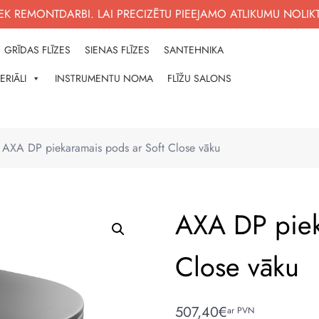
K REMONTDARBI. LAI PRECIZĒTU PIEEJAMO ATLIKUMU NOLIK
GRĪDAS FLĪZES
SIENAS FLĪZES
SANTEHNIKA
ERIĀLI
INSTRUMENTU NOMA
FLĪŽU SALONS
NĀM
?
AXA DP piekaramais pods ar Soft Close vāku
AXA DP piek
Close vāku
507,40
€
ar PVN