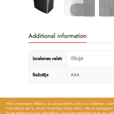
Additional information
Izcelsmes valsts
ITĀLIJA
Ražotājs
AXA
Mēs izmantojam sīkfailus, lai personalizētu saturu un reklāmas, nodr
Informāciju par to, kā jūs izmantojat mūsu vietni, mēs arī kopīgojam 
SIA TEGULA
Developed By
Good Looking Themes
to var apvienot ar citu informāciju, ko viņiem sniedzat vai ko viņi ap