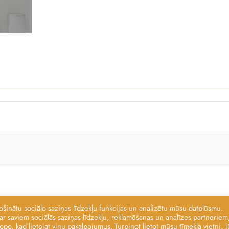
ošinātu sociālo saziņas līdzekļu funkcijas un analizētu mūsu datplūsmu.
ar saviem sociālās saziņas līdzekļu, reklamēšanas un analīzes partneriem,
.
Powered by
kopo, kad lietojat viņu pakalpojumus. Turpinot lietot mūsu tīmekļa vietni, j