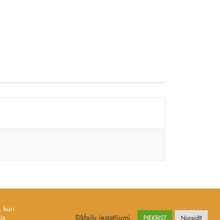
 kuri
ūs
Sīkfailu iestatījumi
PIEKRIST
Noraidīt