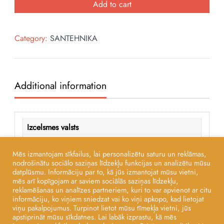
izlietne
Add to cart
40x40
quantity
Category:
SANTEHNIKA
Additional information
Izcelsmes valsts
ITĀLIJA
Mēs izmantojam sīkfailus, lai personalizētu saturu un reklāmas,
nodrošinātu sociālo saziņas līdzekļu funkcijas un analizētu mūsu
datplūsmu. Informāciju par to, kā jūs izmantojat mūsu vietni,
Ražotājs
mēs arī kopīgojam ar saviem sociālās saziņas līdzekļu,
reklamēšanas un analīzes partneriem, kuri to var apvienot ar citu
AXA
informāciju, ko viņiem sniedzat vai ko viņi apkopo, kad lietojat
viņu pakalpojumus. Turpinot lietot mūsu tīmekļa vietni, jūs
apstiprināt mūsu sīkdatnes. Lai labāk izprastu, kā mēs