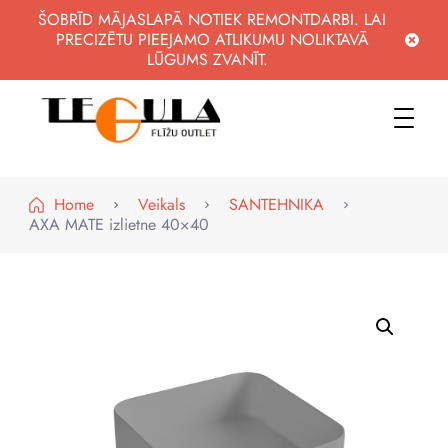
ŠOBRĪD MĀJASLAPĀ NOTIEK REMONTDARBI. LAI
PRECIZĒTU PIEEJAMO ATLIKUMU NOLIKTAVĀ
LŪGUMS ZVANĪT.
WWW.FLIZUOUTLET.LV
KVALITATĪVAS FLĪZES PAR PIEEJAMĀM CENĀM
Home
Veikals
SANTEHNIKA
AXA MATE izlietne 40×40