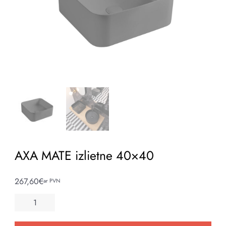
AXA MATE izlietne 40×40
267,60
€
ar PVN
AXA
MATE