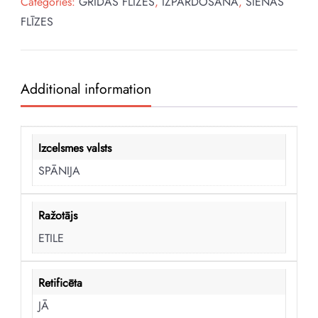
Categories:
GRĪDAS FLĪZES
,
IZPĀRDOŠANA
,
SIENAS
FLĪZES
Additional information
Izcelsmes valsts
SPĀNIJA
Ražotājs
ETILE
Retificēta
JĀ