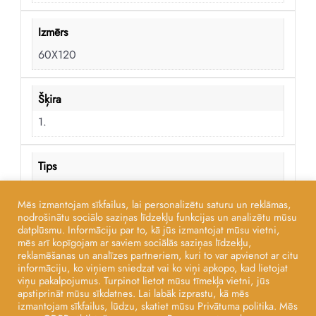
Izmērs
60X120
Šķira
1.
Tips
AKMENS MASA
Mēs izmantojam sīkfailus, lai personalizētu saturu un reklāmas,
nodrošinātu sociālo saziņas līdzekļu funkcijas un analizētu mūsu
datplūsmu. Informāciju par to, kā jūs izmantojat mūsu vietni,
Virsma
mēs arī kopīgojam ar saviem sociālās saziņas līdzekļu,
reklamēšanas un analīzes partneriem, kuri to var apvienot ar citu
MATĒTA
informāciju, ko viņiem sniedzat vai ko viņi apkopo, kad lietojat
viņu pakalpojumus. Turpinot lietot mūsu tīmekļa vietni, jūs
apstiprināt mūsu sīkdatnes. Lai labāk izprastu, kā mēs
izmantojam sīkfailus, lūdzu, skatiet mūsu Privātuma politika. Mēs