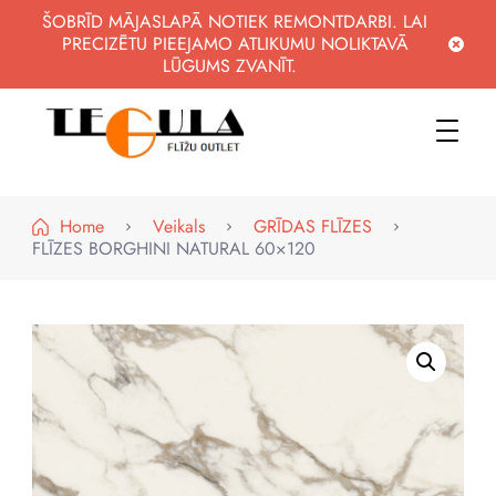
ŠOBRĪD MĀJASLAPĀ NOTIEK REMONTDARBI. LAI
PRECIZĒTU PIEEJAMO ATLIKUMU NOLIKTAVĀ
LŪGUMS ZVANĪT.
WWW.FLIZUOUTLET.LV
KVALITATĪVAS FLĪZES PAR PIEEJAMĀM CENĀM
Home
Veikals
GRĪDAS FLĪZES
FLĪZES BORGHINI NATURAL 60×120