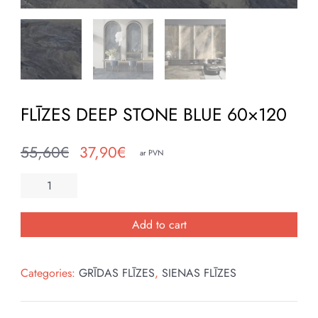
FLĪZES DEEP STONE BLUE 60×120
55,60
€
37,90
€
ar PVN
Original
Current
price
price
FLĪZES
was:
is:
DEEP
55,60€.
37,90€.
STONE
Add to cart
BLUE
60x120
Categories:
GRĪDAS FLĪZES
,
SIENAS FLĪZES
quantity