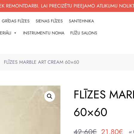
K REMONTDARBI. LAI PRECIZĒTU PIEEJAMO ATLIKUMU NOLIK
GRĪDAS FLĪZES
SIENAS FLĪZES
SANTEHNIKA
ERIĀLI
INSTRUMENTU NOMA
FLĪŽU SALONS
NĀM
?
FLĪZES MARBLE ART CREAM 60×60
FLĪZES MA
60×60
42,60
€
21,80
€
ar