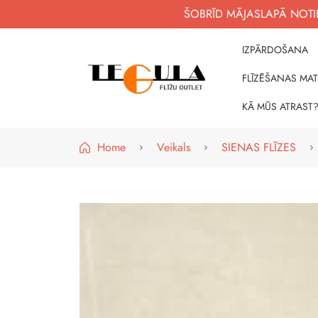
ŠOBRĪD MĀJASLAPĀ NOTIE
IZPĀRDOŠANA
FLĪZĒŠANAS MAT
WWW.FLIZUOUTLET.LV
KVALITATĪVAS FLĪZES PAR PIEEJAMĀM CE
KĀ MŪS ATRAST
Home
Veikals
SIENAS FLĪZES