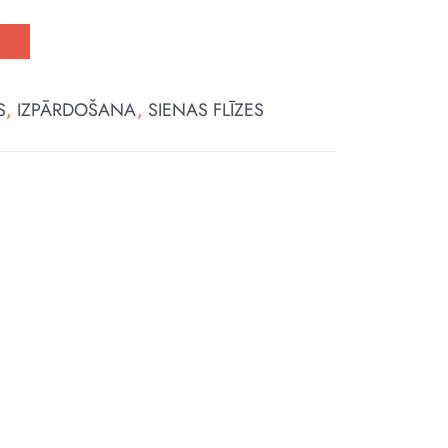
t
S
,
IZPĀRDOŠANA
,
SIENAS FLĪZES