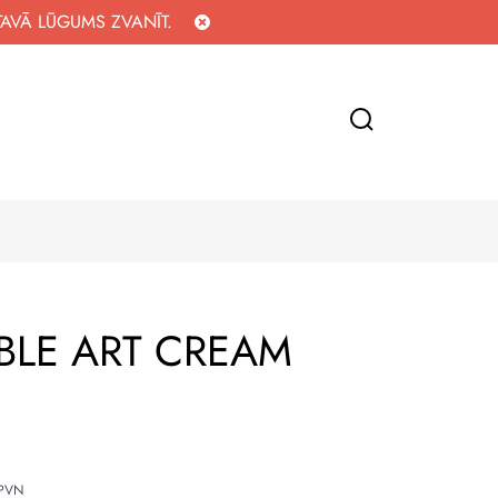
TAVĀ LŪGUMS ZVANĪT.
RBLE ART CREAM
 PVN