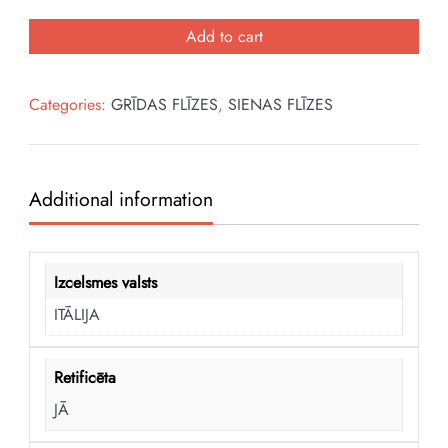
was:
is:
MARMI
58,20€.
43,80€.
IMPERIALI
Add to cart
DOMITIA
60x120
Categories:
GRĪDAS FLĪZES
,
SIENAS FLĪZES
quantity
Additional information
Izcelsmes valsts
ITĀLIJA
Retificēta
JĀ