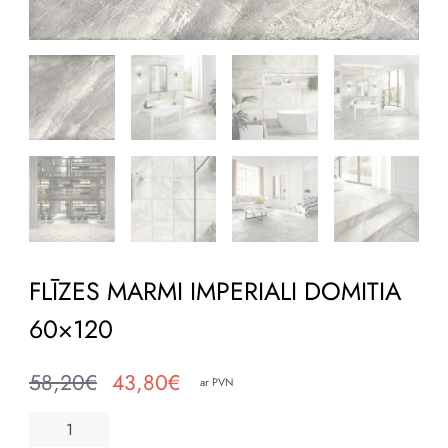
FLĪZES MARMI IMPERIALI DOMITIA
60×120
58,20
€
43,80
€
ar PVN
Original
Current
price
price
FLĪZES