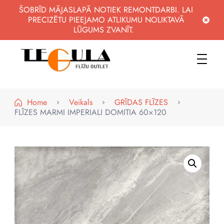
ŠOBRĪD MĀJASLAPĀ NOTIEK REMONTDARBI. LAI
PRECIZĒTU PIEEJAMO ATLIKUMU NOLIKTAVĀ
LŪGUMS ZVANĪT.
WWW.FLIZUOUTLET.LV
KVALITATĪVAS FLĪZES PAR PIEEJAMĀM CENĀM
Home
Veikals
GRĪDAS FLĪZES
FLĪZES MARMI IMPERIALI DOMITIA 60×120