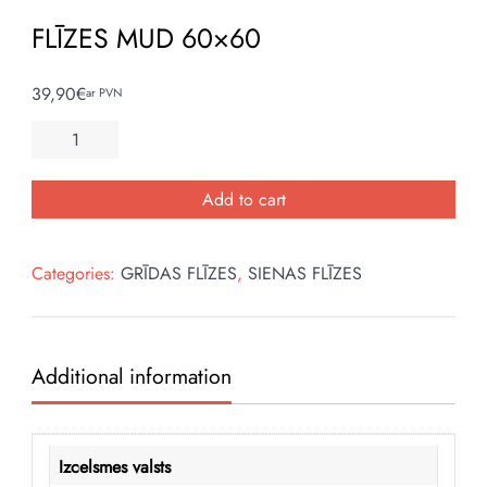
FLĪZES MUD 60×60
39,90
€
ar PVN
FLĪZES
MUD
60x60
Add to cart
quantity
Categories:
GRĪDAS FLĪZES
,
SIENAS FLĪZES
Additional information
Izcelsmes valsts