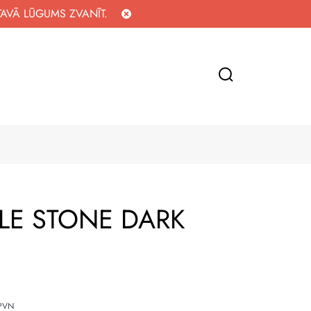
TAVĀ LŪGUMS ZVANĪT.
BLE STONE DARK
 PVN