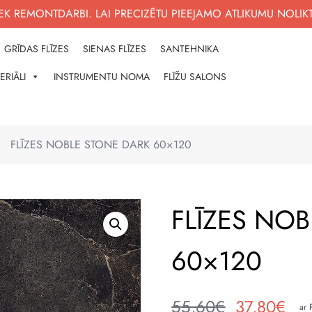
K REMONTDARBI. LAI PRECIZĒTU PIEEJAMO ATLIKUMU NOLIK
GRĪDAS FLĪZES
SIENAS FLĪZES
SANTEHNIKA
ERIĀLI
INSTRUMENTU NOMA
FLĪŽU SALONS
NĀM
?
FLĪZES NOBLE STONE DARK 60×120
FLĪZES NO
60×120
55,60
€
37,80
€
ar