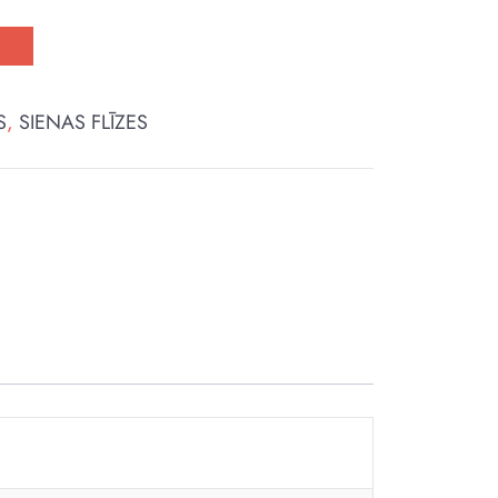
t
S
,
SIENAS FLĪZES