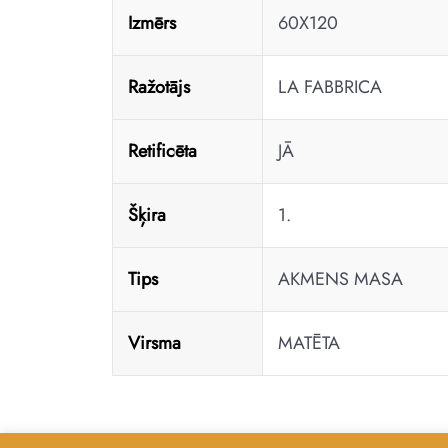
Izmērs
60X120
Ražotājs
LA FABBRICA
Retificēta
JĀ
Šķira
1.
Tips
AKMENS MASA
Virsma
MATĒTA