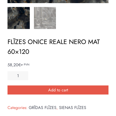
FLĪZES ONICE REALE NERO MAT
60×120
58,20
€
ar PVN
FLĪZES
ONICE
REALE
Add to cart
NERO
MAT
Categories:
GRĪDAS FLĪZES
,
SIENAS FLĪZES
60x120