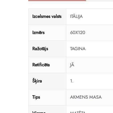
Izcelsmes valsts
ITĀLIJA
Izmērs
60X120
Ražotājs
TAGINA
Retificēta
JĀ
Šķira
1.
Tips
AKMENS MASA