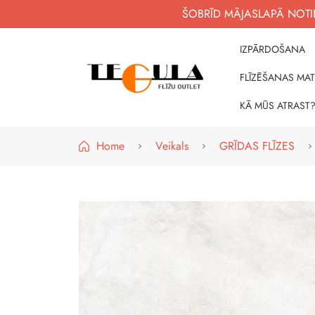
ŠOBRĪD MĀJASLAPĀ NOTIE
IZPĀRDOŠANA
FLĪZĒŠANAS MAT
WWW.FLIZUOUTLET.LV
KVALITATĪVAS FLĪZES PAR PIEEJAMĀM CE
KĀ MŪS ATRAST
Home
Veikals
GRĪDAS FLĪZES