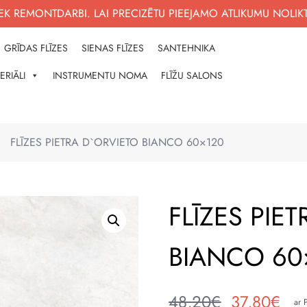
K REMONTDARBI. LAI PRECIZĒTU PIEEJAMO ATLIKUMU NOLIK
GRĪDAS FLĪZES
SIENAS FLĪZES
SANTEHNIKA
ERIĀLI
INSTRUMENTU NOMA
FLĪŽU SALONS
NĀM
?
FLĪZES PIETRA D`ORVIETO BIANCO 60×120
FLĪZES PIE
BIANCO 60
48,20
€
37,80
€
ar