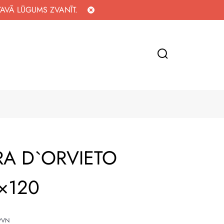
TAVĀ LŪGUMS ZVANĪT.
TRA D`ORVIETO
×120
 PVN