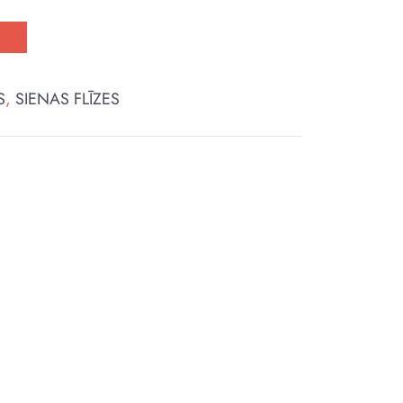
t
S
,
SIENAS FLĪZES