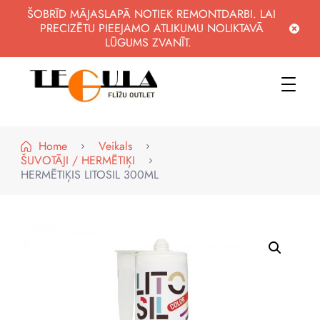
ŠOBRĪD MĀJASLAPĀ NOTIEK REMONTDARBI. LAI
PRECIZĒTU PIEEJAMO ATLIKUMU NOLIKTAVĀ
LŪGUMS ZVANĪT.
WWW.FLIZUOUTLET.LV
KVALITATĪVAS FLĪZES PAR PIEEJAMĀM CENĀM
Home
Veikals
ŠUVOTĀJI / HERMĒTIĶI
HERMĒTIĶIS LITOSIL 300ML