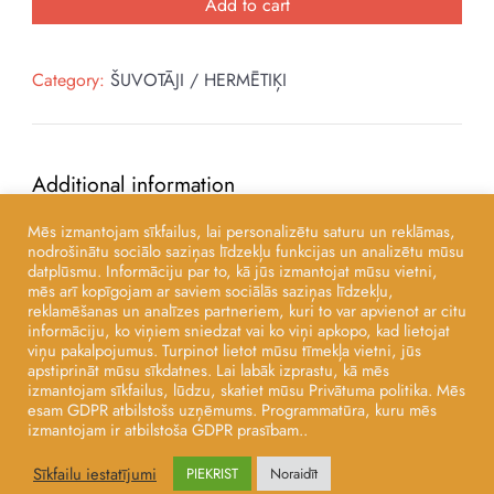
300ML
Add to cart
quantity
Category:
ŠUVOTĀJI / HERMĒTIĶI
Additional information
Mēs izmantojam sīkfailus, lai personalizētu saturu un reklāmas,
nodrošinātu sociālo saziņas līdzekļu funkcijas un analizētu mūsu
datplūsmu. Informāciju par to, kā jūs izmantojat mūsu vietni,
Ražotājs
mēs arī kopīgojam ar saviem sociālās saziņas līdzekļu,
LITOKOL
reklamēšanas un analīzes partneriem, kuri to var apvienot ar citu
informāciju, ko viņiem sniedzat vai ko viņi apkopo, kad lietojat
viņu pakalpojumus. Turpinot lietot mūsu tīmekļa vietni, jūs
apstiprināt mūsu sīkdatnes. Lai labāk izprastu, kā mēs
izmantojam sīkfailus, lūdzu, skatiet mūsu Privātuma politika. Mēs
esam GDPR atbilstošs uzņēmums. Programmatūra, kuru mēs
izmantojam ir atbilstoša GDPR prasībam..
SIA TEGULA
Developed By
Good Looking Themes.
Sīkfailu iestatījumi
PIEKRIST
Noraidīt
Powered by
WordPress
.
Privātuma Politika
Privātuma